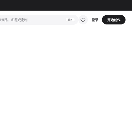
索商品、印花或定制…
登录
开始创作
⌘K