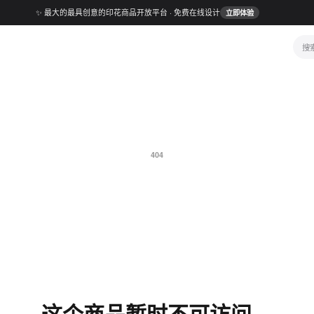
✨ 最大的最具创意的印花商品开放平台 · 免费在线设计
立即体验
搜
404
这个商品暂时不可访问。