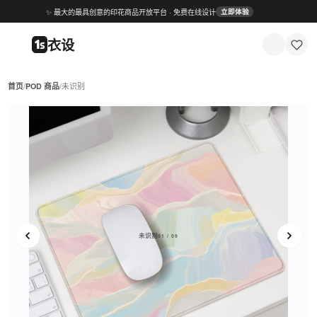
✨ 最大的最具创意的印花商品开放平台 · 免费在线设计
立即体验
衣设
首页
/
POD 商品
/
未识别
未识别
01 / 09